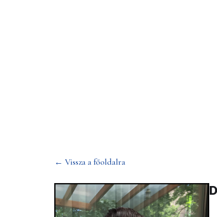
Dr. Kőrössi Ti
← Vissza a főoldalra
D