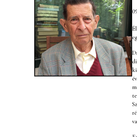
0
Él
e
Dr
di
ki
év
me
te
Sz
r
v
E