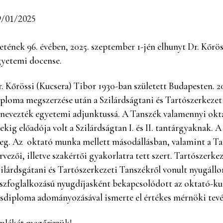
9/01/2025
etének 96. évében, 2025. szeptember 1-jén elhunyt Dr. Kőrö
gyetemi docense.
. Kőrössi (Kucsera)
Tibor
1930-ban született Budapesten. 
ploma megszerzése után a Szilárdságtani és Tartószerkezet
nevezték egyetemi adjunktussá. A Tanszék valamennyi okta
ekig előadója volt a Szilárdságtan I. és II. tantárgyaknak.
g. Az oktató munka mellett másodállásban, valamint a Tan
rvezői, illetve szakértői gyakorlatra tett szert. Tartószerke
ilárdsgátani és Tartószerkezeti Tanszékről vonult nyugáll
észfoglalkozású nyugdíjasként bekapcsolódott az oktató-k
asdiploma adományozásával ismerte el értékes mérnöki tev
mlékét megőrizzük!