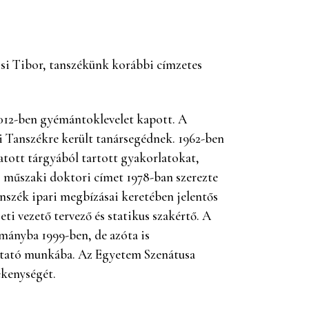
ssi Tibor, tanszékünk korábbi címzetes
2012-ben gyémántoklevelet kapott. A
i Tanszékre került tanársegédnek. 1962-ben
tott tárgyából tartott gyakorlatokat,
 A műszaki doktori címet 1978-ban szerezte
szék ipari megbízásai keretében jelentős
zeti vezető tervező és statikus szakértő. A
ományba 1999-ben, de azóta is
utató munkába. Az Egyetem Szenátusa
ékenységét.