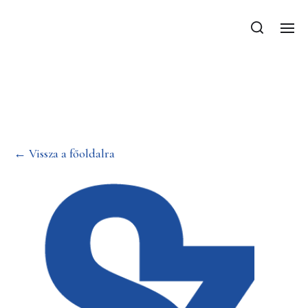
Tavaszi félév
választható tárgyai
← Vissza a főoldalra