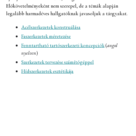
Előkövetelményeként nem szerepel, de a témák alapján
legalább harmadéves hallgatóknak javasoljuk a tárgyakat.
Acélszerkezetek konstruálása
Faszerkezetek méretezése
Fenntartható tartószerkezeti koncepciók
(
angol
nyelven
)
Szerkezetek tervezése számítógéppel
Hídszerkezetek esztétikája