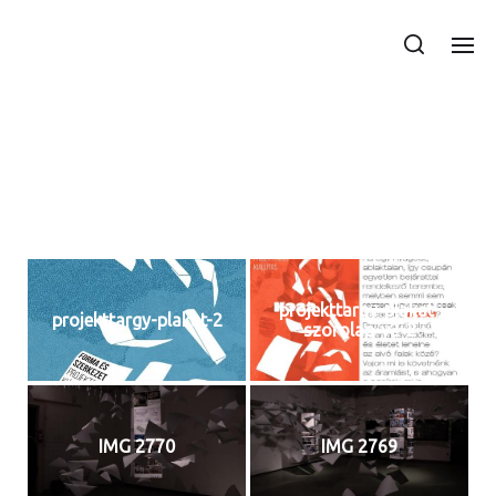
Projekttárgy_2022projek
t
projekttargy-plakat-
projekttargy-plakat-2
szorolap-v2-2
IMG 2770
IMG 2769