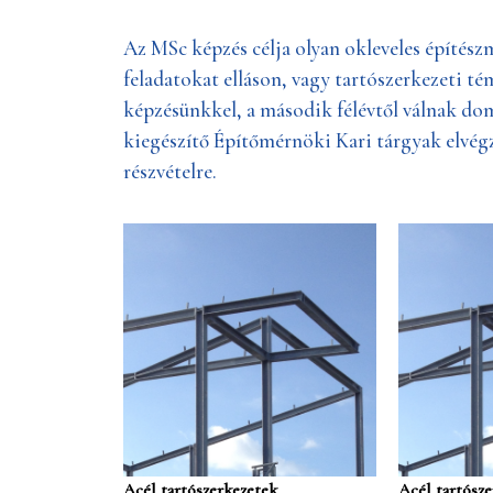
Az MSc képzés célja olyan okleveles építés
feladatokat elláson, vagy tartószerkezeti té
képzésünkkel, a második félévtől válnak do
kiegészítő Építőmérnöki Kari tárgyak elvég
részvételre.
Acél tartószerkezetek
Acél tartósze