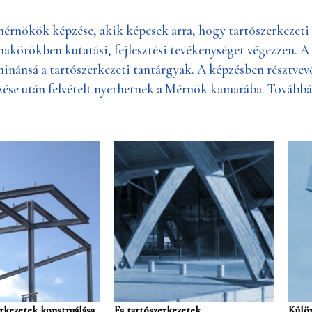
zmérnökök képzése, akik képesek arra, hogy tartószerkezet
makörökben kutatási, fejlesztési tevékenységet végezzen. A 
minánsá a tartószerkezeti tantárgyak. A képzésben résztvev
zése után felvételt nyerhetnek a Mérnök kamarába. Továbbá
rkezetek konstruálása
Fa tartószerkezetek
Külön