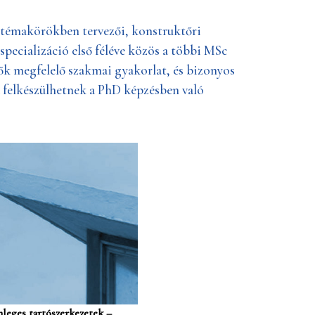
i témakörökben tervezői, konstruktőri
specializáció első féléve közös a többi MSc
ők megfelelő szakmai gyakorlat, és bizonyos
 felkészülhetnek a PhD képzésben való
leges tartószerkezetek –