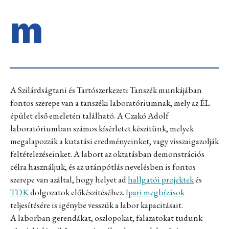
m
A Szilárdságtani és Tartószerkezeti Tanszék munkájában
fontos szerepe van a tanszéki laboratóriumnak, mely az ÉL
épület első emeletén található. A Czakó Adolf
laboratóriumban számos kísérletet készítünk, melyek
megalapozzák a kutatási eredményeinket, vagy visszaigazolják
feltételezéseinket. A labort az oktatásban demonstrációs
célra használjuk, és az utánpótlás nevelésben is fontos
szerepe van azáltal, hogy helyet ad
hallgatói projektek
és
TDK
dolgozatok előkészítéséhez.
Ipari megbízások
teljesítésére is igénybe vesszük a labor kapacitásait.
A laborban gerendákat, oszlopokat, falazatokat tudunk