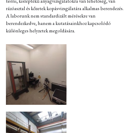
törni, kisléptékű anyagvizsgálatokra van lehetőség, van
rázóasztal és kőzetek kopásvizsgálatára alkalmas berendezés.
A laborunk nem standardizált mérésekre van
berendezkedve, hanem a kutatásainkhoz kapcsolódó
különleges helyzetek megoldására.