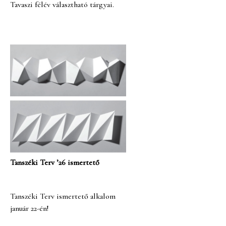
Tavaszi félév választható tárgyai.
Tanszéki Terv ’26 ismertető
Tanszéki Terv ismertető alkalom
január 22-én!