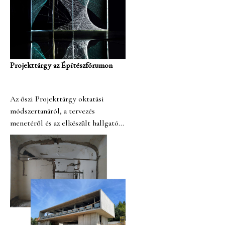
Projekttárgy az Építészfórumon
Az őszi Projekttárgy oktatási
módszertanáról, a tervezés
menetéről és az elkészült hallgatói
munkákról szóló cikk jelent meg az
Építészfórumon.