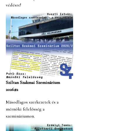
védésre!
Sziltan Szakmai Szeminárium
2026#2
Másodlagos szerkezetek és a
mérnöki felelősség a
szemináriumon.