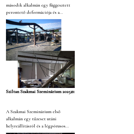
második alkalmán egy függesztett
perontető deformációja és a
szálerősítésű beton ipari padlók
lesz a téma.
Sziltan Szakmai Szeminárium 2025#1
A Szakmai Szeminárium első
alkalmán egy tűzeset utáni
helyreállításról és a légpórusos
födémek leszakadásáról hallhatunk.