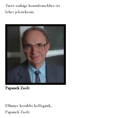
Tartó szakági konzulensekhez itt
lehet jelentkezni.
Papanek Zsolt
Elhunyt korábbi kollégánk,
Papanek Zsolt.