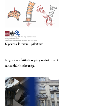
Nyertes kutatási pályázat
Négy éves kutatási pályázatot nyert
tanszékünk oktatója.