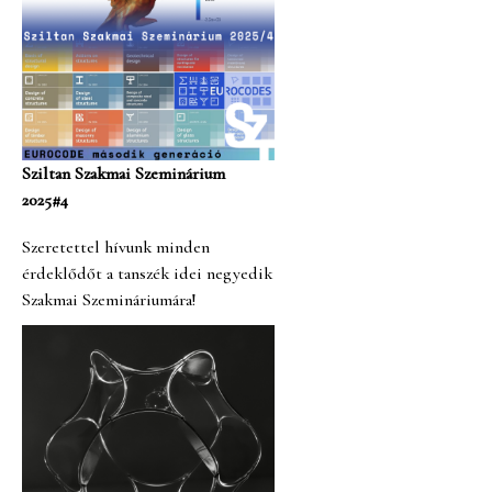
Sziltan Szakmai Szeminárium
2025#4
Szeretettel hívunk minden
érdeklődőt a tanszék idei negyedik
Szakmai Szemináriumára!