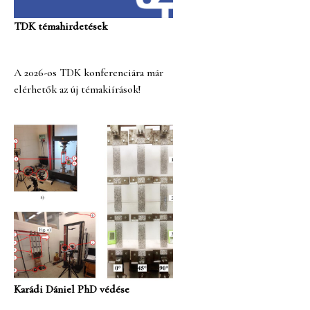
TDK témahirdetések
A 2026-os TDK konferenciára már
elérhetők az új témakiírások!
Karádi Dániel PhD védése