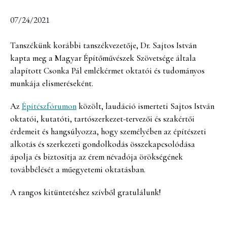
07/24/2021
Tanszékünk korábbi tanszékvezetője, Dr. Sajtos István
kapta meg a Magyar Építőművészek Szövetsége általa
alapított Csonka Pál emlékérmet oktatói és tudományos
munkája elismeréseként.
Az
Építészfórumon
közölt, laudáció ismerteti Sajtos István
oktatói, kutatóti, tartószerkezet-tervezői és szakértői
érdemeit és hangsúlyozza, hogy személyében az építészeti
alkotás és szerkezeti gondolkodás összekapcsolódása
ápolja és biztosítja az érem névadója örökségének
továbbélését a műegyetemi oktatásban.
A rangos kitüntetéshez szívből gratulálunk!