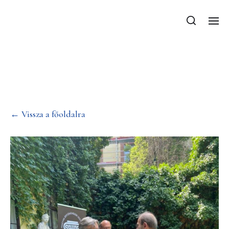
Sajtos István kapta a
Csonka Pál emlékérmet
← Vissza a főoldalra