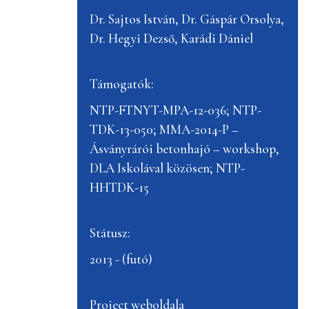
Dr. Sajtos István, Dr. Gáspár Orsolya,
Dr. Hegyi Dezső, Karádi Dániel
Támogatók:
NTP-FTNYT-MPA-12-036; NTP-
TDK-13-050; MMA-2014-P –
Ásványrárói betonhajó – workshop,
DLA Iskolával közösen; NTP-
HHTDK-15
Státusz:
2013 - (futó)
Project weboldala