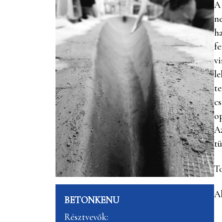
A 
ne
ha
fe
vi
le
te
cs
op
Az
tü
To
Al
BETONKENU
Résztvevők: