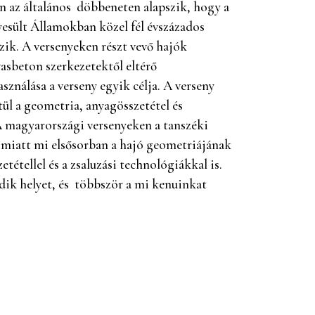
n az általános döbbeneten alapszik, hogy a
yesült Államokban közel fél évszázados
ik. A versenyeken részt vevő hajók
asbeton szerkezetektől eltérő
ználása a verseny egyik célja. A verseny
tül a geometria, anyagösszetétel és
A magyarországi versenyeken a tanszéki
l miatt mi elsősorban a hajó geometriájának
tétellel és a zsaluzási technológiákkal is.
odik helyet, és többször a mi kenuinkat