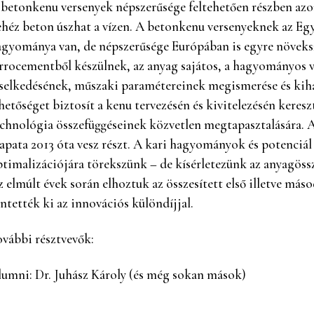
betonkenu versenyek népszerűsége feltehetően részben azo
héz beton úszhat a vízen. A betonkenu versenyeknek az Eg
gyománya van, de népszerűsége Európában is egyre növeksz
rrocementből készülnek, az anyag sajátos, a hagyományos v
selkedésének, műszaki paramétereinek megismerése és kihas
hetőséget biztosít a kenu tervezésén és kivitelezésén keresz
chnológia összefüggéseinek közvetlen megtapasztalására. 
apata 2013 óta vesz részt. A kari hagyományok és potenciá
timalizációjára törekszünk – de kísérletezünk az anyagössze
 elmúlt évek során elhoztuk az összesített első illetve más
ntették ki az innovációs különdíjjal.
vábbi résztvevők:
umni: Dr. Juhász Károly (és még sokan mások)