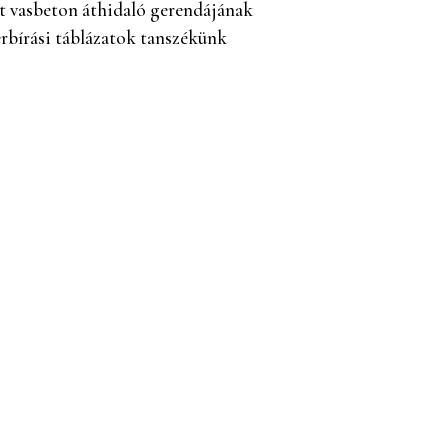
tt vasbeton áthidaló gerendájának
rbírási táblázatok tanszékünk