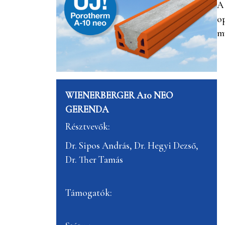
A 
op
m
WIENERBERGER A10 NEO
GERENDA
Résztvevők:
Dr. Sipos András, Dr. Hegyi Dezső,
Dr. Ther Tamás
Támogatók: