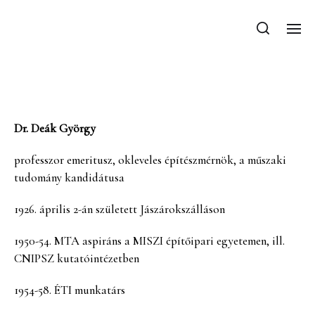
Deák György
Dr. Deák György
professzor emeritusz, okleveles építészmérnök, a műszaki
tudomány kandidátusa
1926. április 2-án született Jászárokszálláson
1950-54. MTA aspiráns a MISZI építőipari egyetemen, ill.
CNIPSZ kutatóintézetben
1954-58. ÉTI munkatárs