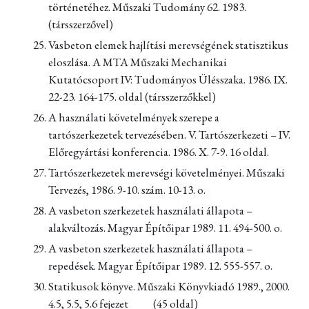
történetéhez. Műszaki Tudomány 62. 1983.
(társszerzővel)
Vasbeton elemek hajlítási merevségének statisztikus
eloszlása. A MTA Műszaki Mechanikai
Kutatócsoport IV: Tudományos Ülésszaka. 1986. IX.
22-23. 164-175. oldal (társszerzőkkel)
A használati követelmények szerepe a
tartószerkezetek tervezésében. V. Tartószerkezeti – IV.
Előregyártási konferencia. 1986. X. 7-9. 16 oldal.
Tartószerkezetek merevségi követelményei. Műszaki
Tervezés, 1986. 9-10. szám. 10-13. o.
A vasbeton szerkezetek használati állapota –
alakváltozás. Magyar Építőipar 1989. 11. 494-500. o.
A vasbeton szerkezetek használati állapota –
repedések. Magyar Építőipar 1989. 12. 555-557. o.
Statikusok könyve. Műszaki Könyvkiadó 1989., 2000.
4.5, 5.5, 5.6 fejezet (45 oldal)