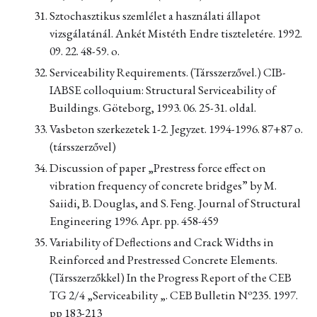
Sztochasztikus szemlélet a használati állapot
vizsgálatánál. Ankét Mistéth Endre tiszteletére. 1992.
09. 22. 48-59. o.
Serviceability Requirements. (Társszerzővel.) CIB-
IABSE colloquium: Structural Serviceability of
Buildings. Göteborg, 1993. 06. 25-31. oldal.
Vasbeton szerkezetek 1-2. Jegyzet. 1994-1996. 87+87 o.
(társszerzővel)
Discussion of paper „Prestress force effect on
vibration frequency of concrete bridges” by M.
Saiidi, B. Douglas, and S. Feng. Journal of Structural
Engineering 1996. Apr. pp. 458-459
Variability of Deflections and Crack Widths in
Reinforced and Prestressed Concrete Elements.
(Társszerzőkkel) In the Progress Report of the CEB
o
TG 2/4 „Serviceability „. CEB Bulletin N
235. 1997.
pp 183-213