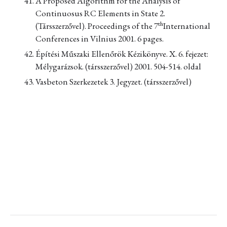
A Proposed Algorithm for the Analysis of
Continuosus RC Elements in State 2.
th
(Társszerzővel). Proceedings of the 7
International
Conferences in Vilnius 2001. 6 pages.
Építési Műszaki Ellenőrök Kézikönyve. X. 6. fejezet:
Mélygarázsok. (társszerzővel) 2001. 504-514. oldal
Vasbeton Szerkezetek 3. Jegyzet. (társszerzővel)