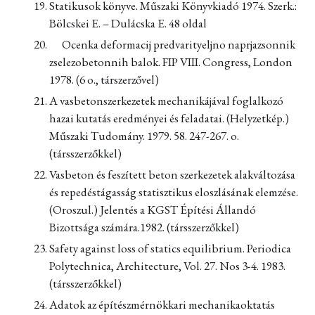
Statikusok könyve. Műszaki Könyvkiadó 1974. Szerk.:
Bölcskei E. – Dulácska E. 48 oldal
Ocenka deformacij predvarityeljno naprjazsonnik
zselezobetonnih balok. FIP VIII. Congress, London
1978. (6 o., társzerzővel)
A vasbetonszerkezetek mechanikájával foglalkozó
hazai kutatás eredményei és feladatai. (Helyzetkép.)
Műszaki Tudomány. 1979. 58. 247-267. o.
(társszerzőkkel)
Vasbeton és feszített beton szerkezetek alakváltozása
és repedéstágasság statisztikus eloszlásának elemzése.
(Oroszul.) Jelentés a KGST Építési Állandó
Bizottsága számára.1982. (társszerzőkkel)
Safety against loss of statics equilibrium. Periodica
Polytechnica, Architecture, Vol. 27. Nos 3-4. 1983.
(társszerzőkkel)
Adatok az építészmérnökkari mechanikaoktatás