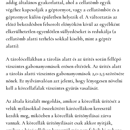
addig általános gyakorlattal, ahol a cellatömb egyik
végéhez kapcsolják a géptornyot, vagy a cellatömböt és a
géptornyot külön épületben helyezik el. A változtatás az
előző bekezdésben felsorolt előnyökön kívül az egyébként
elkerülhetetlen egyenlőtlen süllyedéseket is redukálja (a
cellatömb alatti terhelés sokkal kisebb, mint a géptér
alatti).
A tárolócellákban a tárolás alatt és az ürítés során fellépő
vízszintes gabonanyomások erősen eltérőek. Az ürítés alatt
a tárolás alatti vízszintes gabonanyomások 2,0-2,5-szörösére
nőnek. Ez nyilvánvalóan azt jelenti, hogy lényegesen növelni
kell a körcellafalak vízszintes gyűrűs vasalását.
Az általa kitalált megoldás, amikor a körcellák ürítését a
velük nyílásokkal összekötött kárócellákon keresztül
kezdik meg, miközben a körcellák ürítőnyílásai zárva
vannak. A körcellák ürítőnyílásait csak akkor nyitják,