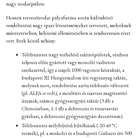
nagy irodaépülete.
Hosszú tervezőirodai pályafutása során különböző
rendeltetésű nagy ipari létesítményeket tervezett, melyeknek
művezetésében, helyszíni ellenőrzésében is rendszeresen részt
vett. Ezek közül néhány:
Többszintes nagy terhelésű raktárépületek, részben
teljesen előre gyártott vagy monolit vasbeton
szerkezettel, így a szajoli 1000 vagonos közraktár, a
budapesti XI. Hengermalom úti vegyianyag raktár,
melynek neve, rendeltetése azóta többször változott
(pl. ALFA is volt), a mezőtúri és szarvasi magtisztító
üzemek, számos gyógyszergyári raktár (3 db a
Chinoinban, 1-1 db a debreceni és tiszavasvári
gyárban, a debreceni gyógyszergyári decentrum).
Többszintes mélyhűtésű hűtőházak (-20-40 °C
termék), pl. a miskolci és a budapesti Gubacsi úti 500