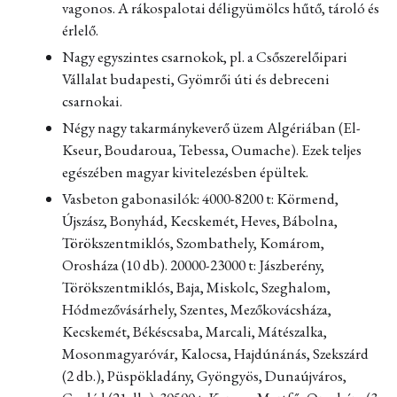
vagonos. A rákospalotai déligyümölcs hűtő, tároló és
érlelő.
Nagy egyszintes csarnokok, pl. a Csőszerelőipari
Vállalat budapesti, Gyömrői úti és debreceni
csarnokai.
Négy nagy takarmánykeverő üzem Algériában (El-
Kseur, Boudaroua, Tebessa, Oumache). Ezek teljes
egészében magyar kivitelezésben épültek.
Vasbeton gabonasilók: 4000-8200 t: Körmend,
Újszász, Bonyhád, Kecskemét, Heves, Bábolna,
Törökszentmiklós, Szombathely, Komárom,
Orosháza (10 db). 20000-23000 t: Jászberény,
Törökszentmiklós, Baja, Miskolc, Szeghalom,
Hódmezővásárhely, Szentes, Mezőkovácsháza,
Kecskemét, Békéscsaba, Marcali, Mátészalka,
Mosonmagyaróvár, Kalocsa, Hajdúnánás, Szekszárd
(2 db.), Püspökladány, Gyöngyös, Dunaújváros,