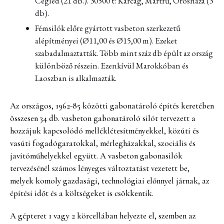
Cegléd (21 db.). 30500 t: Karcag, Martfű, Orosháza (3
db).
Fémsilók előre gyártott vasbeton szerkezetű
alépítményei (Ø11,00 és Ø15,00 m). Ezeket
szabadalmaztatták. Több mint száz db épült az ország
különböző részein. Ezenkívül Marokkóban és
Laoszban is alkalmazták.
Az országos, 1962-85 közötti gabonatároló építés keretében
összesen 34 db. vasbeton gabonatároló silót tervezett a
hozzájuk kapcsolódó melléklétesítményekkel, közúti és
vasúti fogadógaratokkal, mérlegházakkal, szociális és
javítóműhelyekkel együtt. A vasbeton gabonasilók
tervezésénél számos lényeges változtatást vezetett be,
melyek komoly gazdasági, technológiai előnnyel járnak, az
építési időt és a költségeket is csökkentik.
A gépteret 1 vagy 2 körcellában helyezte el, szemben az