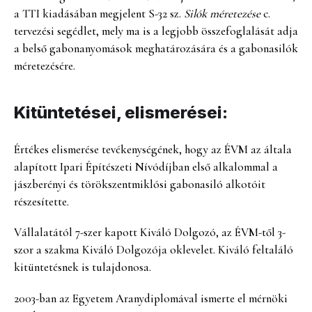
a TTI kiadásában megjelent S-32 sz.
Silók méretezése
c.
tervezési segédlet, mely ma is a legjobb összefoglalását adja
a belső gabonanyomások meghatározására és a gabonasilók
méretezésére.
Kitüntetései, elismerései:
Értékes elismerése tevékenységének, hogy az ÉVM az általa
alapított Ipari Építészeti Nívódíjban első alkalommal a
jászberényi és törökszentmiklósi gabonasiló alkotóit
részesítette.
Vállalatától 7-szer kapott Kiváló Dolgozó, az ÉVM-től 3-
szor a szakma Kiváló Dolgozója oklevelet. Kiváló feltaláló
kitüntetésnek is tulajdonosa.
2003-ban az Egyetem Aranydiplomával ismerte el mérnöki