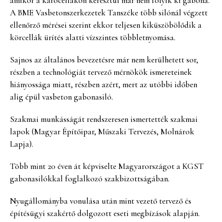
amikor a kárócellákon keresztül már nem folyik ki gabona.
A BME Vasbetonszerkezetek Tanszéke több silónál végzett
ellenőrző mérései szerint ekkor teljesen kiküszöbölődik a
körcellák ürítés alatti vízszintes többletnyomása.
Sajnos az általános bevezetésre már nem kerülhetett sor,
részben a technológiát tervező mérnökök ismereteinek
hiányossága miatt, részben azért, mert az utóbbi időben
alig épül vasbeton gabonasiló.
Szakmai munkásságát rendszeresen ismertették szakmai
lapok (Magyar Építőipar, Műszaki Tervezés, Molnárok
Lapja).
Több mint 20 éven át képviselte Magyarországot a KGST
gabonasilókkal foglalkozó szakbizottságában.
Nyugállományba vonulása után mint vezető tervező és
építésügyi szakértő dolgozott eseti megbízások alapján.