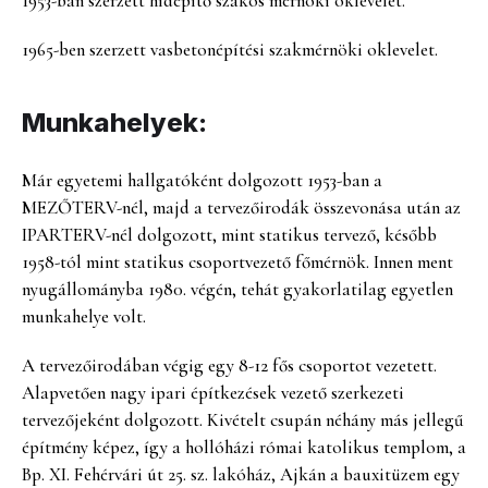
1953-ban szerzett hídépítő szakos mérnöki oklevelet.
1965-ben szerzett vasbetonépítési szakmérnöki oklevelet.
Munkahelyek:
Már egyetemi hallgatóként dolgozott 1953-ban a
MEZŐTERV-nél, majd a tervezőirodák összevonása után az
IPARTERV-nél dolgozott, mint statikus tervező, később
1958-tól mint statikus csoportvezető főmérnök. Innen ment
nyugállományba 1980. végén, tehát gyakorlatilag egyetlen
munkahelye volt.
A tervezőirodában végig egy 8-12 fős csoportot vezetett.
Alapvetően nagy ipari építkezések vezető szerkezeti
tervezőjeként dolgozott. Kivételt csupán néhány más jellegű
építmény képez, így a hollóházi római katolikus templom, a
Bp. XI. Fehérvári út 25. sz. lakóház, Ajkán a bauxitüzem egy