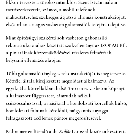
Ekkor tervezte a törökszentmiklósi Szent István malom
tartószerkezeteit, számos, a mobil telefonok
működtetéséhez szükséges átjátszó állomás konstrukcióját,
elsősorban a magas vasbeton gabonasilók tetejére telepítve.
Mint építésügyi szakértő sok vasbeton gabonasiló
rekonstrukciójához készített szakvéleményt az IZOBAU Kft.
alpinistáinak közreműködésével részletes felmérések,
helyszíni ellenőrzés alapján.
Több gabonasiló tényleges rekonstrukcióját is megtervezte.
Kétféle, általa kifejlesztett megoldást alkalmazva. Az
egyiknél a körcellákban belső 8-10 cm-es vasbeton köpenyt
alkalmazott függesztett, támrudak nélküli
csúszócsaluzással, a másiknál a homlokzati körcellák külső,
homlokzati falainak kétoldali, műgyantás anyaggal
felragasztott acéllemez pántos megerősítésével.
Külön megemlítendő a dr.
Kollár
Lajossal közösen készített,