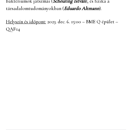
baktériumok játszmái (
Scheuring István
), és fizika a
társadalomtudományokban (
Eduardo Altmann
).
Helyszín és időpont:
2023. dec. 6. 15:00 – BME Q épület –
QAF14