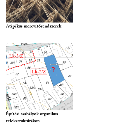
Atipikus merevítőrendszerek
Építési szabályok organikus
telekstruktúrákon