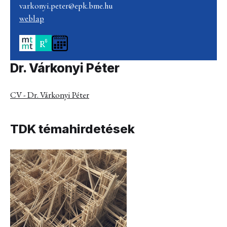
varkonyi.peter@epk.bme.hu
weblap
Dr. Várkonyi Péter
CV - Dr. Várkonyi Péter
TDK témahirdetések