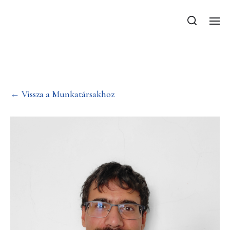
Karádi Dániel
← Vissza a Munkatársakhoz