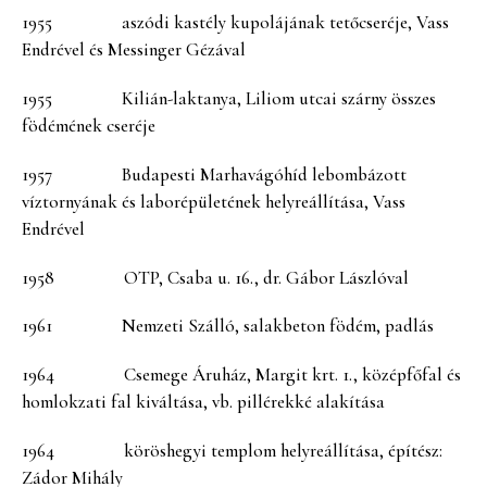
1955 aszódi kastély kupolájának tetőcseréje, Vass
Endrével és Messinger Gézával
1955 Kilián-laktanya, Liliom utcai szárny összes
födémének cseréje
1957 Budapesti Marhavágóhíd lebombázott
víztornyának és laborépületének helyreállítása, Vass
Endrével
1958 OTP, Csaba u. 16., dr. Gábor Lászlóval
1961 Nemzeti Szálló, salakbeton födém, padlás
1964 Csemege Áruház, Margit krt. 1., középfőfal és
homlokzati fal kiváltása, vb. pillérekké alakítása
1964 köröshegyi templom helyreállítása, építész:
Zádor Mihály