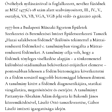
Óvóhelyek nyílászáróival is foglalkozott, nevéhez fűződnek
az MSZ 14776/1-18 szám alatt szabványosított, III., IV., V.,
osztályú, VA, VB, VGA, VGB jelű védő- és gázzáró ajtók.
1977-ben a Budapesti Műszaki Egyetem Épületek
Szerkezetei és Berendezései Intézet Épületszerkezeti Tanszék
„Hazai salakbeton födémek” (különös tekintettel a Mátrai-
rendszerű födémekre) c. tanulmányban vizsgálta a Mátrai-
rendszerű födémeket. A tanulmány célja volt, hogy a
födémek tényleges viselkedése alapján – a tönkremenetel
különböző stádiumában bekövetkező erőjátékot elemezve –
pontosabban lehessen a födém biztonságára következtetni
és a födém sorsáról nagyobb biztonsággal lehessen dönteni.
A tanulmány kitért a födémek diagnosztikájára, statikai
vizsgálatára, megerősítésére és cseréjére. A tanulmányt
Pattantyús-Ábrahám Ádám dolgozta ki Bakondi János
közreműködésével, László Ottó tanszékvezetése, Gábor
László intézeti igazgatósága idején.