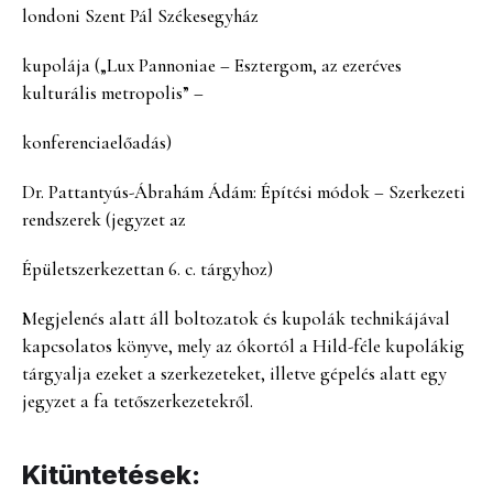
londoni Szent Pál Székesegyház
kupolája („Lux Pannoniae – Esztergom, az ezeréves
kulturális metropolis” –
konferenciaelőadás)
Dr. Pattantyús-Ábrahám Ádám: Építési módok – Szerkezeti
rendszerek (jegyzet az
Épületszerkezettan 6. c. tárgyhoz)
Megjelenés alatt áll boltozatok és kupolák technikájával
kapcsolatos könyve, mely az ókortól a Hild-féle kupolákig
tárgyalja ezeket a szerkezeteket, illetve gépelés alatt egy
jegyzet a fa tetőszerkezetekről.
Kitüntetések: