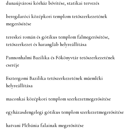
dunaújvárosi kórház bővítése, statikai tervezés
beregdaróci középkori templom tetőszerkezetének
megerősítése
tereskei román és gótikus templom falmegerősítése,
tetőszerkezet és harangláb helyreállítása
Pannonhalmi Bazilika és Főkönyvtár tetőszerkezetének
cseréje
Esztergomi Bazilika tetőszerkezetének műemléki
helyreállítása
maconkai középkori templom szerkezetmegerősítése
egyházasdengelegi gótikus templom szerkezetmegerősítése
hatvani Plébánia falainak megerősítése