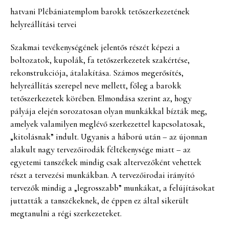
hatvani Plébániatemplom barokk tetőszerkezetének
helyreállítási tervei
Szakmai tevékenységének jelentős részét képezi a
boltozatok, kupolák, fa tetőszerkezetek szakértése,
rekonstrukciója, átalakítása. Számos megerősítés,
helyreállítás szerepel neve mellett, főleg a barokk
tetőszerkezetek körében. Elmondása szerint az, hogy
pályája elején sorozatosan olyan munkákkal bízták meg,
amelyek valamilyen meglévő szerkezettel kapcsolatosak,
„kitolásnak” indult. Ugyanis a háború után – az újonnan
alakult nagy tervezőirodák féltékenysége miatt – az
egyetemi tanszékek mindig csak altervezőként vehettek
részt a tervezési munkákban. A tervezőirodai irányító
tervezők mindig a „legrosszabb” munkákat, a felújításokat
juttatták a tanszékeknek, de éppen ez által sikerült
megtanulni a régi szerkezeteket.