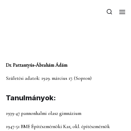
Pattantyús-Ábrahám
Ádám
Dr. Pattantyús-Ábrahám Ádám
Születési adatok: 1929. március 17. (Sopron)
Tanulmányok:
1939-47 pannonhalmi olasz gimnázium
1947-51 BME Építészmérnöki Kar, okl. építészmérnök