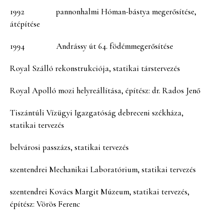
1992 pannonhalmi Hóman-bástya megerősítése,
átépítése
1994 Andrássy út 64. födémmegerősítése
Royal Szálló rekonstrukciója, statikai társtervezés
Royal Apolló mozi helyreállítása, építész: dr. Rados Jenő
Tiszántúli Vízügyi Igazgatóság debreceni székháza,
statikai tervezés
belvárosi passzázs, statikai tervezés
szentendrei Mechanikai Laboratórium, statikai tervezés
szentendrei Kovács Margit Múzeum, statikai tervezés,
építész: Vörös Ferenc