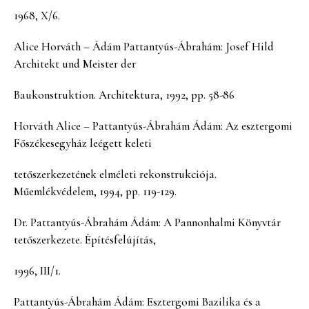
1968, X/6.
Alice Horváth – Ádám Pattantyús-Ábrahám: Josef Hild
Architekt und Meister der
Baukonstruktion. Architektura, 1992, pp. 58-86
Horváth Alice – Pattantyús-Ábrahám Ádám: Az esztergomi
Főszékesegyház leégett keleti
tetőszerkezetének elméleti rekonstrukciója.
Műemlékvédelem, 1994, pp. 119-129.
Dr. Pattantyús-Ábrahám Ádám: A Pannonhalmi Könyvtár
tetőszerkezete. Építésfelújítás,
1996, III/1.
Pattantyús-Ábrahám Ádám: Esztergomi Bazilika és a