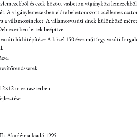
nylemezekből és ezek között vasbeton vágányközi lemezekből ál
ését. A vágánylemezekben előre bebetonozott acéllemez csat
tra a villamossíneket. A villamosvasúti sínek különböző mér
ebrecenben lettek beépítve.
 vasúti híd átépítése: A közel 150 éves műtárgy vasúti forga
l.
sze:
revítőrendszerek
z
 12×12 m-es raszterben
jlesztése.
II.; Akadémia kiadó 1995.