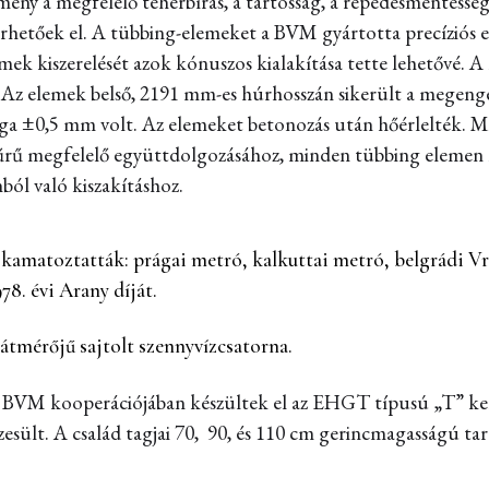
mény a megfelelő teherbírás, a tartósság, a repedésmentesség
hetőek el. A tübbing-elemeket a BVM gyártotta precíziós e
mek kiszerelését azok kónuszos kialakítása tette lehetővé. A
. Az elemek belső, 2191 mm-es húrhosszán sikerült a megeng
a ±0,5 mm volt. Az elemeket betonozás után hőérlelték. Mi
tgyűrű megfelelő együttdolgozásához, minden tübbing elemen ké
nból való kiszakításhoz.
 kamatoztatták: prágai metró, kalkuttai metró, belgrádi Vr
. évi Arany díját.
 átmérőjű sajtolt szennyvízcsatorna.
 BVM kooperációjában készültek el az EHGT típusú „T” ker
sült. A család tagjai 70, 90, és 110 cm gerincmagasságú tart