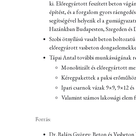
ki. Előregyártott feszített beton vágá
építést, és a forgalom gyors ráenged
segítségével helyezik el a gumiágyaza
Hazánkban Budapesten, Szegeden és D
Szobi ötnyílású vasalt beton boltozatú
előregyárott vasbeton dongaelemekke
Tápai Antal további munkásságának ré
Monolitizált és előregyártott me
Kéregpakettek a paksi erőműhö
Ipari csarnok vázak 9×9, 9×12 és
Valamint számos lakossági elem fe
Forrás:
Dr. Balázs György: Beton és Vasbeton 