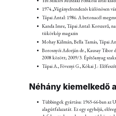
Ybl Miklós Műszaki Főiskola által kiad
1974.„Vágányelrendezés különösen vár
Tápai Antal: 1986. A betonacél megmun
Kanda Imre, Tápai Antal: Korszerű, nag
tükörkép magazin
Mohay Kálmán, Bella Tamás, Tápai Anta
Borosnyói Adorján dr., Kausay Tibor d
2008 között; 2009/3. Építőanyag szak
Tápai A., Fövenyi G., Kókai J.: Előfesz
Néhány kiemelkedő a
Tübbingek gyártása: 1965-66-ban az 
alagútfalazatát. Ez egy egyhéjú, előre