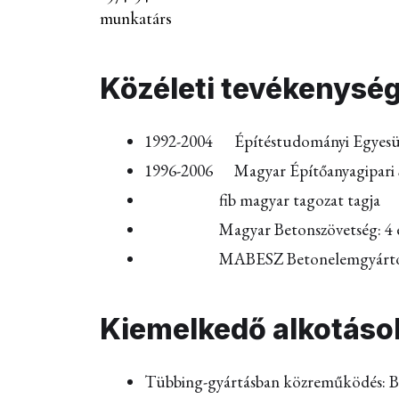
munkatárs
Közéleti tevékenység
1992-2004 Építéstudományi Egyesület
1996-2006 Magyar Építőanyagipari S
fib magyar tagozat tagja
Magyar Betonszövetség: 4 évig 
MABESZ Betonelemgyártó Szövets
Kiemelkedő alkotáso
Tübbing-gyártásban közreműködés: Bud