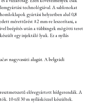
 és a vízzáróság. Ezen követelmények csak
lemgyártási technológiával. A sablonokat
 homloklapok gyártási helyzetben alul 0,8
edett mérettűrést ±2 mm-re leszorítani, a
vel beépítés után a tübbingek mögötti teret
szült egy injektáló lyuk. Ez a nyílás
ačav nagyvasúti alagút. A belgrádi
esztmetszetű előregyártott hídgerendák. A
ók. 10-től 30 m nyílásközzel készültek.