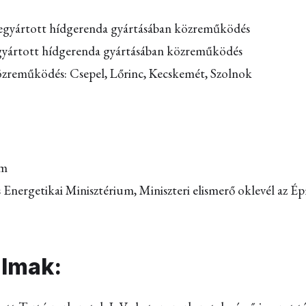
egyártott hídgerenda gyártásában közreműködés
egyártott hídgerenda gyártásában közreműködés
özreműködés: Csepel, Lőrinc, Kecskemét, Szolnok
em
és Energetikai Minisztérium, Miniszteri elismerő oklevél az 
almak: