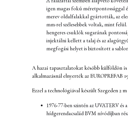
A falazattal szemben alapvető követel
igen magas fokú méretpontossággal ér
merev oldalfalakkal gyártották, az ele
mm-rel szélesebbek voltak, mint felül
hengeres csuklók sugarának pontosság
injektálni kellett a talaj és az alagú
megfogási helyet is biztosított a sablo
A hazai tapasztalatokat később külföldön is
alkalmazásnál elnyerték az EUROPREFAB 1978
Ezzel a technológiával készült Szegeden 2 m
1976-77-ben szintén az UVATERV és a
hídgerendacsalád BVM nívódíjban része