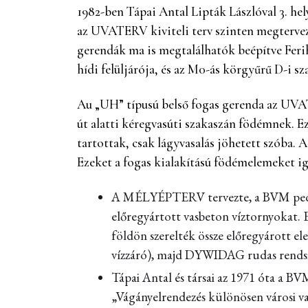
1982-ben Tápai Antal Lipták Lászlóval 3. he
az UVATERV kiviteli terv szinten megtervez
gerendák ma is megtalálhatók beépítve Feri
hídi felüljárója, és az M0-ás körgyűrű D-i sz
Au „UH” típusú belső fogas gerenda az UVAT
út alatti kéregvasúti szakaszán födémnek. Ez
tartottak, csak lágyvasalás jöhetett szóba. 
Ezeket a fogas kialakítású födémelemeket iga
A MÉLYÉPTERV tervezte, a BVM pedig 
előregyártott vasbeton víztornyokat.
földön szerelték össze előregyárott e
vízzáró), majd DYWIDAG rudas rendszer
Tápai Antal és társai az 1971 óta a B
„Vágányelrendezés különösen városi v