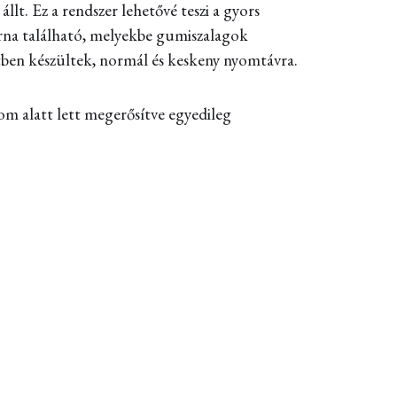
lt. Ez a rendszer lehetővé teszi a gyors
orna található, melyekbe gumiszalagok
etben készültek, normál és keskeny nyomtávra.
lom alatt lett megerősítve egyedileg