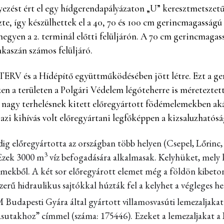
lyezést ért el egy hídgerendapályázaton „U” keresztmetszet
te, így készülhettek el a 40, 70 és 100 cm gerincmagasság
hegyen a 2. terminál előtti felüljárón. A 70 cm gerincmaga
akaszán számos felüljáró.
ERV és a Hídépítő együttműködésében jött létre. Ezt a ger
en a területen a Polgári Védelem légóteherre is méreteztett
A nagy terhelésnek kitett előregyártott födémelemekben aká
zi kihívás volt előregyártani legfőképpen a kizsaluzhatóság
előregyártotta az országban több helyen (Csepel, Lőrinc, 
3
 Ezek 3000 m
víz befogadására alkalmasak. Kelyhüket, mely ké
lemekből. A két sor előregyárott elemet még a földön kibet
ű hidraulikus sajtókkal húzták fel a kelyhet a végleges hel
VM Budapesti Gyára által gyártott villamosvasúti lemezaljak
asutakhoz” címmel (száma: 175446). Ezeket a lemezaljakat 