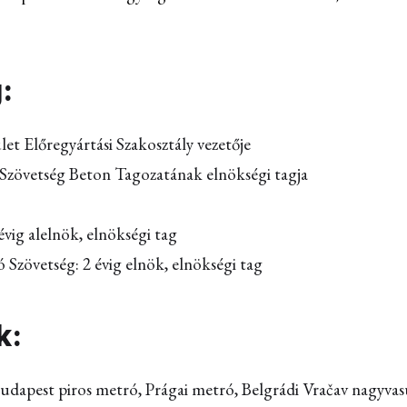
:
 Előregyártási Szakosztály vezetője
zövetség Beton Tagozatának elnökségi tagja
alelnök, elnökségi tag
ég: 2 évig elnök, elnökségi tag
k:
apest piros metró, Prágai metró, Belgrádi Vračav nagyvasú