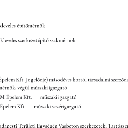
veles építőmérnök
eles szerkezetépítő szakmérnök
elem Kft. Jogelődje) másodéves kortól társadalmi szerződ
mérnök, végül műszaki igazgató
M Épelem Kft. műszaki igazgató
t. műszaki vezérigazgató
esti Területi Egységén Vasbeton szerkezetek, Tartószerk