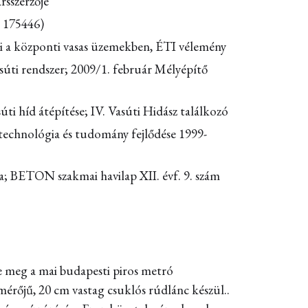
rsszerzője
: 175446)
gei a központi vasas üzemekben, ÉTI vélemény
asúti rendszer; 2009/1. február Mélyépítő
i híd átépítése; IV. Vasúti Hidász találkozó
 technológia és tudomány fejlődése 1999-
ása; BETON szakmai havilap XII. évf. 9. szám
 meg a mai budapesti piros metró
mérőjű, 20 cm vastag csuklós rúdlánc készül..