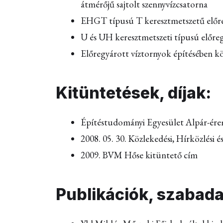
átmérőjű sajtolt szennyvízcsatorna
EHGT típusú T keresztmetszetű előr
U és UH keresztmetszeti típusú előr
Előregyárott víztornyok építésében k
Kitüntetések, díjak:
Építéstudományi Egyesület Alpár-ér
2008. 05. 30. Közlekedési, Hírközlési 
2009. BVM Hőse kitüntető cím
Publikációk, szabad