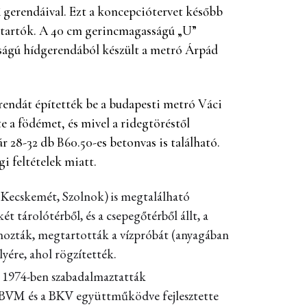
ű gerendáival. Ezt a koncepciótervet később
ú tartók. A 40 cm gerincmagasságú „U”
sságú hídgerendából készült a metró Árpád
endát építették be a budapesti metró Váci
e a födémet, és mivel a ridegtöréstől
r 28-32 db B60.50-es betonvas is található.
i feltételek miatt.
Kecskemét, Szolnok) is megtalálható
t tárolótérből, és a csepegőtérből állt, a
onozták, megtartották a vízpróbát (anyagában
yére, ahol rögzítették.
at 1974-ben szabadalmaztatták
a BVM és a BKV együttműködve fejlesztette