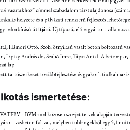
ott Tartószerkezetek I. Vasbeton szerkezetek című jegyzet tá
osi vasutakhoz” címmel szabadalom társtulajdonosa (száma
kálás helyzete és a pályázati rendszerű fejlesztés lehetősé
y teherbírású útátjáró. Új típusú, előre gyártott villamosv
l, Hámori Ottó: Szobi ötnyílású vasalt beton boltozatú vasút
r., Liptay András dr., Szabó Imre, Tápai Antal: A betonipar,
mai lap
ített tartószerkezet továbbfejlesztése és gyakorlati alkalmaz
lkotás ismertetése:
UVATERV a BVM-mel közösen szovjet tervek alapján tervezte
gyárott vasbeton falazat, melyben tübbingekből egy 5,1 m át