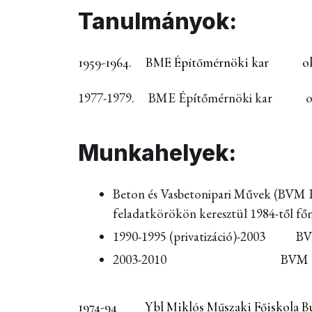
Tanulmányok:
1959-1964. BME Építőmérnöki kar okle
1977-1979. BME Építőmérnöki kar oklev
Munkahelyek:
Beton és Vasbetonipari Művek (BVM Ép
feladatkörökön keresztül 1984-től fő
1990-1995 (privatizáció)-2003 BV
2003-2010 BVM Épelem Kf
1974-94 Ybl Miklós Műszaki Főiskola Budap