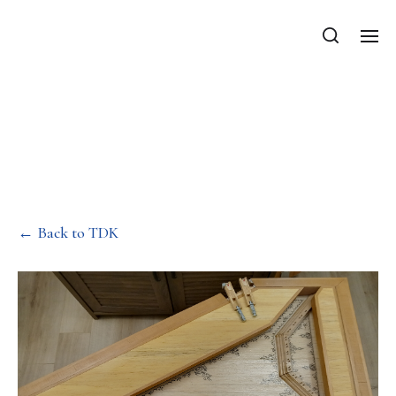
A megpengetett húr
hangszínének fizikai
háttere
← Back to TDK