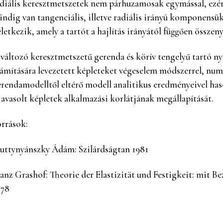
diális keresztmetszetek nem párhuzamosak egymással, ezért
ndig van tangenciális, illetve radiális irányú komponensük,
letkezik, amely a tartót a hajlítás irányától függően össze
változó keresztmetszetű gerenda és körív tengelyű tartó ny
ámítására levezetett képleteket végeselem módszerrel, nu
rendamodelltől eltérő modell analitikus eredményeivel hason
javasolt képletek alkalmazási korlátjának megállapítását.
rrások:
uttynyánszky Ádám: Szilárdságtan 1981
anz Grashof: Theorie der Elastizität und Festigkeit: mit 
878