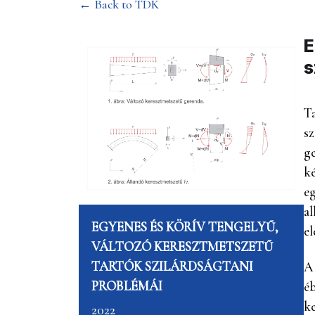
← Back to TDK
E
s
Ta
sz
ge
ké
eg
al
EGYENES ÉS KÖRÍV TENGELYŰ,
el
VÁLTOZÓ KERESZTMETSZETŰ
TARTÓK SZILÁRDSÁGTANI
A 
PROBLÉMÁI
éb
ke
2022