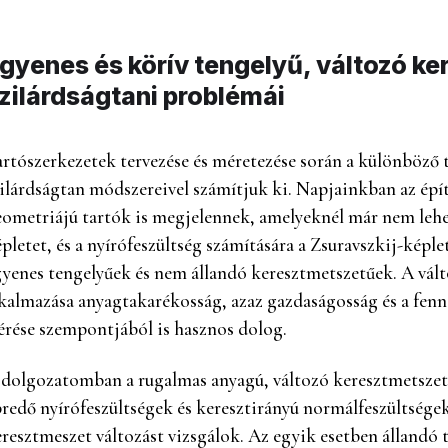
gyenes és körív tengelyű, változó k
zilárdságtani problémái
rtószerkezetek tervezése és méretezése során a különböző t
ilárdságtan módszereivel számítjuk ki. Napjainkban az épí
ometriájú tartók is megjelennek, amelyeknél már nem lehet
pletet, és a nyírófeszültség számítására a Zsuravszkij-képle
yenes tengelyűek és nem állandó keresztmetszetűek. A vál
kalmazása anyagtakarékosság, azaz gazdaságosság és a fen
érése szempontjából is hasznos dolog.
dolgozatomban a rugalmas anyagú, változó keresztmetszetű
redő nyírófeszültségek és keresztirányú normálfeszültsége
resztmeszet változást vizsgálok. Az egyik esetben állandó 