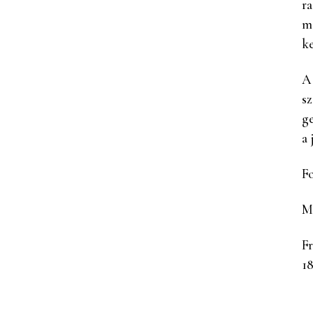
ra
mi
ke
A 
sz
ge
a 
Fo
M
Fr
1