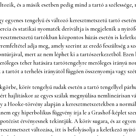
ltozik, és a másik esetben pedig mind a tartó a szélessége,
y egyenes tengelyű és változó keresztmetszetű tartó esetén
ercia és statikai nyomaték deriváltja is megjelenik a nyíróf
resztmetszetű tartókban központos húzás esetén is keletkez
remfeltétel adja meg, amely szerint az eredő feszültség a 
ntúrjával, mert az nem léphet ki a tartószerkezetből. Ezen k
rőleges teher hatására tartótengelyre merőleges irányú nor
 a tartót a terhelés irányától függően összenyomja vagy szé
kgörbe, körív tengelyű rudak esetén a tartó tengellyel pá
ért hajlításkor az egyes szálak megnyúlása nemlineárisan vál
y a Hooke-törvény alapján a keresztmetszetekben a normálf
nem egy hiperbolikus függvény írja le a Grashof-képlet sze
potézist érvényesnek tekintjük. A körív sugara, és az egye
resztmetszet változása, itt is befolyásolja a keletkező nyíró