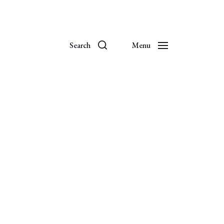
Search
Menu
zó
ágtani