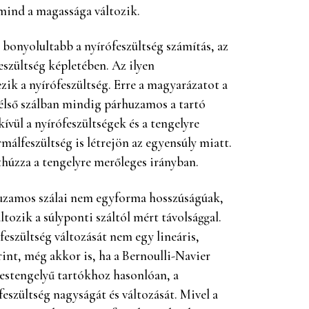
 mind a magassága változik.
 bonyolultabb a nyírófeszültség számítás, az
eszültség képletében. Az ilyen
ik a nyírófeszültség. Erre a magyarázatot a
szélső szálban mindig párhuzamos a tartó
ívül a nyírófeszültségek és a tengelyre
málfeszültség is létrejön az egyensúly miatt.
thúzza a tengelyre merőleges irányban.
rhuzamos szálai nem egyforma hosszúságúak,
tozik a súlyponti száltól mért távolsággal.
eszültség változását nem egy lineáris,
rint, még akkor is, ha a Bernoulli-Navier
nestengelyű tartókhoz hasonlóan, a
feszültség nagyságát és változását. Mivel a