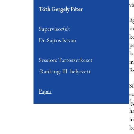
vá
Tóth Gergely Péter
Eg
in
Supervisor(s):
ke
Dr. Sajtos István
pe
ko
Session: Tartószerkezet
me
Ez
:Ranking: III. helyezett
Sí
Paper
ez
Íg
ha
hi
ke