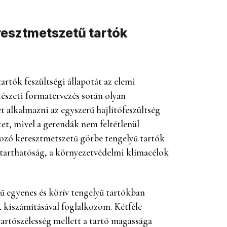
eresztmetszetű tartók
artók feszültségi állapotát az elemi
tészeti formatervezés során olyan
 alkalmazni az egyszerű hajlítófeszültség
tet, mivel a gerendák nem feltétlenül
tozó keresztmetszetű görbe tengelyű tartók
ntarthatóság, a környezetvédelmi klímacélok
 egyenes és körív tengelyű tartókban
k kiszámításával foglalkozom. Kétféle
tartószélesség mellett a tartó magassága