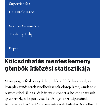
Supervisor(s):
Dr. Török János
Session: Geometria
:Ranking: I. díj
Paper
Kölcsönhatás mentes kemény
gömbök ütközési statisztikája
Manapság a fizika egyik legérdekesebb kihívása olyan
komplex rendszerek viselkedésének előrejelzése, amik sok
részecskéből állnak, és bár ezek között a kölcsönhatások
egyszerűek, a kapott viselkedés igen szerteágazónak
bizonyul (pl. esőfelhők, naprendszerek keletkezése, állatok