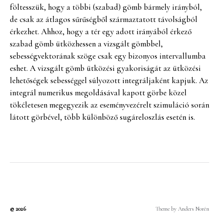
föltesszük, hogy a többi (szabad) gömb bármely irányból,
de csak az átlagos sűrűségből származtatott távolságból
érkezhet. Ahhoz, hogy a tér egy adott irányából érkező
szabad gömb ütközhessen a vizsgált gömbbel,
sebességvektorának szöge csak egy bizonyos intervallumba
eshet. A vizsgált gömb ütközési gyakoriságát az ütközési
lehetőségek sebességgel súlyozott integráljaként kapjuk. Az
integrál numerikus megoldásával kapott görbe közel
tökéletesen megegyezik az eseményvezérelt szimuláció során
látott görbével, több különböző sugáreloszlás esetén is.
© 2026
Theme by
Anders Norén