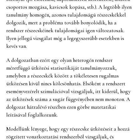
csoportos mozgása, kavicsok kopása, stb.). A legtöbb ilyen
tanulmány homogén, azonos tulajdonságú részecskékkel
dolgozik, mert a probléma tovább bonyolódik, ha a
rendszer részecskéinek tulajdonságai igen változatosak.
Ilyen jellegű vizsgálat még a legegyszerűbb esetekben is
kevés van.
A dolgozatban ezért egy olyan heterogén rendszer
méretfüggő ütközési statisztikáját tanulmányozzuk,
amelyben a részecskék között a tökéletesen rugalmas
ütközésen kívül nincs kölcsönhatás. Elsőként a rendszert
eseményvezérelt szimulációval vizsgáljuk, itt kiderül, hogy
az ütközések száma a sugár függvényében nem monoton. A
dolgozat hátralévő részében ezen görbe matetatikai
leírásával foglalkozunk.
Modellünk lényege, hogy egy részecske ütközéseit a hozzá
rögzített vonatkoztatási rendszerből vizsgáljuk, és