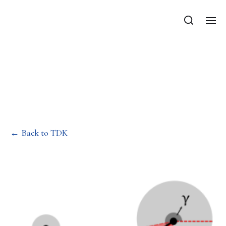
Kölcsönhatás mentes
kemény gömbök
ütközési statisztikája
← Back to TDK