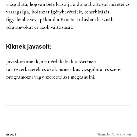
vizsgálata, hogyan befolyásolja a dongaboltozat méretei és
vastagsága, boltozat igénybevételeit, teherbírását,
figyelembe véve például a Román stílusban használt
térarányokat és azok változását.
Kiknek javasolt:
Javaslom annak, akit érdekelnek a történeti
tartószerkezetek és azok numerikus vizsgálata, és szeret
programozni vagy szeretné azt megtanulni.
© 2026
Theme by
Anders Norén