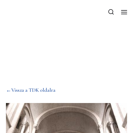
Falazott
dongaboltozatok
nyomásfelületének
vizsgálata
←Vissza a TDK oldalra