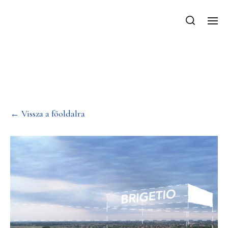
Tectum necesse est –
TT-2023
← Vissza a főoldalra