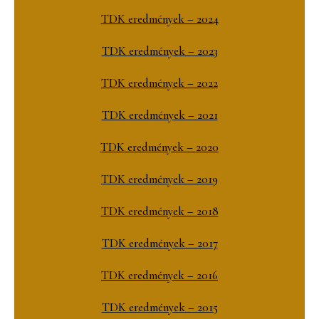
TDK eredmények – 2024
TDK eredmények – 2023
TDK eredmények – 2022
TDK eredmények – 2021
TDK eredmények – 2020
TDK eredmények – 2019
TDK eredmények – 2018
TDK eredmények – 2017
TDK eredmények – 2016
TDK eredmények – 2015